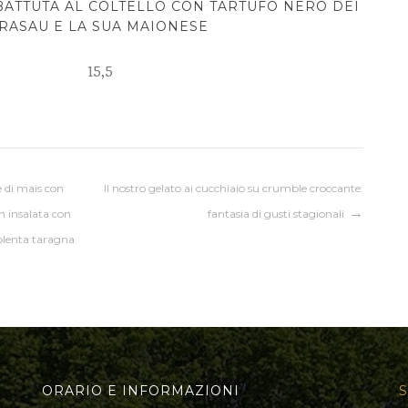
BATTUTA AL COLTELLO CON TARTUFO NERO DEI
RASAU E LA SUA MAIONESE
15,5
te di mais con
Il nostro gelato ai cucchiaio su crumble croccante:
n insalata con
fantasia di gusti stagionali
 polenta taragna
ORARIO E INFORMAZIONI
S