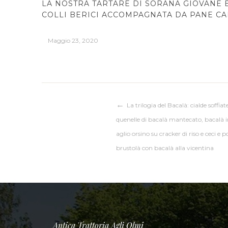
LA NOSTRA TARTARE DI SORANA GIOVANE 
COLLI BERICI ACCOMPAGNATA DA PANE CA
Maggio 23, 2020
Navigazione
La trilogia del Bacalà: cialde soffia
quenelle di bacalà mantecato, bacalà i
articoli
aglio orsino su cracker di riso e ceci e
brustolà con bacalà alla vicentina
Antica Trattoria Agli Olmi