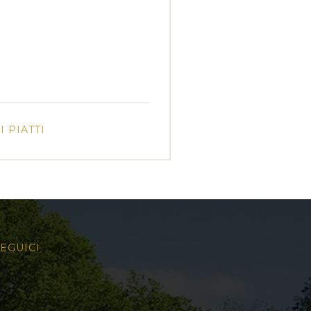
 PIATTI
EGUICI