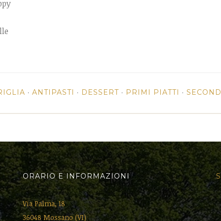
ppy
lle
RIGLIA
·
ANTIPASTI
·
DESSERT
·
PRIMI PIATTI
·
SECONDI
ORARIO E INFORMAZIONI
S
Via Palma, 18
36048 Mossano (VI)