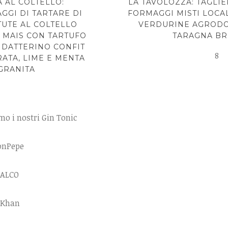
 AL COLTELLO:
LA TAVOLOZZA: TAGLIE
GGI DI TARTARE DI
FORMAGGI MISTI LOCA
UTE AL COLTELLO
VERDURINE AGRODO
 MAIS CON TARTUFO
TARAGNA BR
, DATTERINO CONFIT
8
RATA, LIME E MENTA
GRANITA
o i nostri Gin Tonic
onPepe
FALCO
 Khan